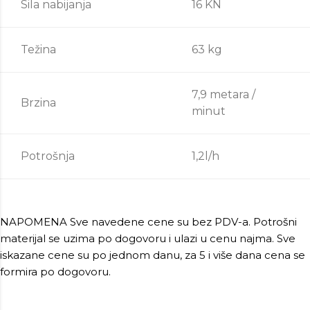
Sila nabijanja
16 KN
Težina
63 kg
7,9 metara /
Brzina
minut
Potrošnja
1,2l/h
NAPOMENA Sve navedene cene su bez PDV-a. Potrošni
materijal se uzima po dogovoru i ulazi u cenu najma. Sve
iskazane cene su po jednom danu, za 5 i više dana cena se
formira po dogovoru.