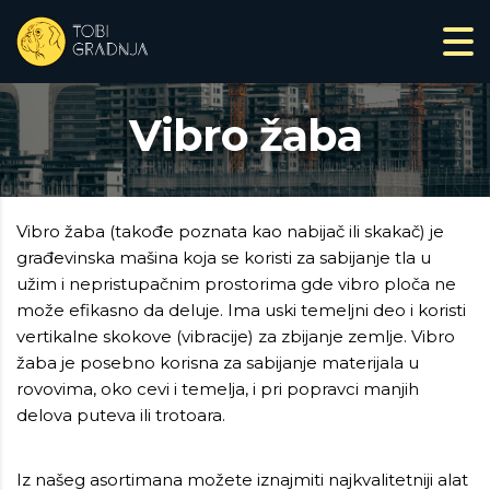
Vibro žaba
Vibro žaba (takođe poznata kao nabijač ili skakač) je
građevinska mašina koja se koristi za sabijanje tla u
užim i nepristupačnim prostorima gde vibro ploča ne
može efikasno da deluje. Ima uski temeljni deo i koristi
vertikalne skokove (vibracije) za zbijanje zemlje. Vibro
žaba je posebno korisna za sabijanje materijala u
rovovima, oko cevi i temelja, i pri popravci manjih
delova puteva ili trotoara.
Iz našeg asortimana možete iznajmiti najkvalitetniji alat