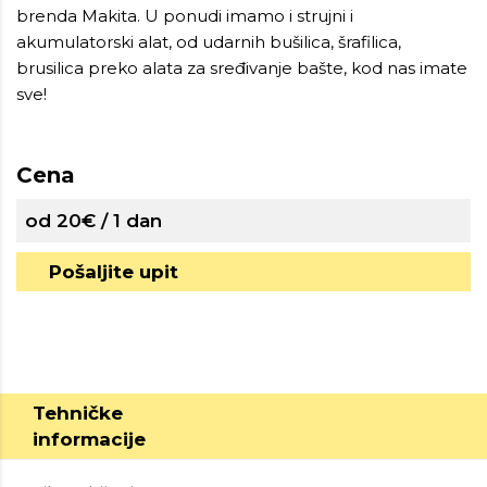
brenda Makita. U ponudi imamo i strujni i
akumulatorski alat, od udarnih bušilica, šrafilica,
brusilica preko alata za sređivanje bašte, kod nas imate
sve!
Cena
od 20€ / 1 dan
Pošaljite upit
Tehničke
informacije