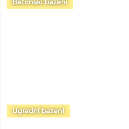
Betonski bazeni
Ugradni bazeni