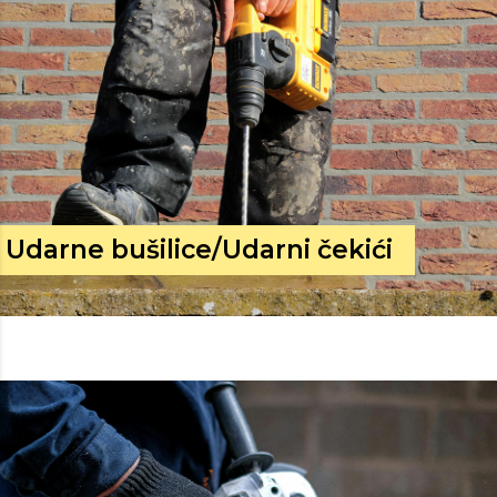
Udarne bušilice/Udarni čekići