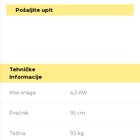
Pošaljite upit
Tehničke
informacije
Max snaga
4,3 KW
Prečnik
95 cm
Težina
93 kg