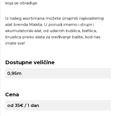
koja se obrađuje.
Iz našeg asortimana možete iznajmiti najkvalitetniji
alat brenda Makita. U ponudi imamo i strujni i
akumulatorski alat, od udarnih bušilica, šrafilica,
brusilica preko alata za sređivanje bašte, kod nas
imate sve!
Dostupne veličine
0,95m
Cena
od 35€ / 1 dan