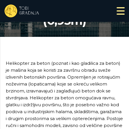
Helikopter za beton
(0,95m)
Helikopter za beton (poznat i kao gladilica za beton)
je mašina koja se koristi za završnu obradu sveže
izlivenih betonskih površina. Opremljen je rotirajućim
noževima (lopaticama) koje se okreću velikom
brzinom, izravnavajući i zaglađujući beton dok se
stvrdnjava. Helikopter za beton omogućava ravnu,
glatku i izdržljivu površinu, što je posebno važno kod
podova u industrijskim halama, skladištima, garažama
i drugim prostorima sa velikim opterećenjima. Postoje
ručni i samohodni modeli, zavisno od veličine površine