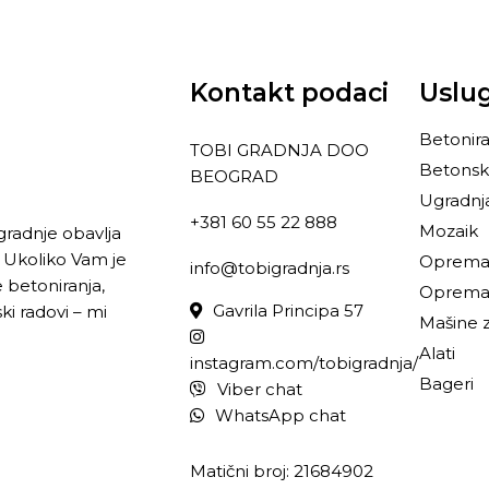
Kontakt podaci
Uslu
Betonira
TOBI GRADNJA DOO
Betonsk
BEOGRAD
Ugradnj
+381 60 55 22 888
Mozaik
gradnje obavlja
 Ukoliko Vam je
Oprema 
info@tobigradnja.rs
 betoniranja,
Oprema 
Gavrila Principa 57
ki radovi – mi
Mašine z
Alati
instagram.com/tobigradnja/
Bageri
Viber chat
WhatsApp chat
Matični broj: 21684902