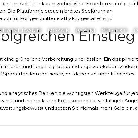
 diesem Anbieter kaum vorbei. Viele Experten verfolgen in
n. Die Plattform bietet ein breites Spektrum an
uch für Fortgeschrittene attraktiv gestaltet sind.
folgreichen Einstieg
IZNAJMLJIVANJE
MOZAIK
BAZENI
PROJEKTI
O
t eine gründliche Vorbereitung unerlässlich. Ein disziplinier
nimieren und langfristig bei der Stange zu bleiben. Zudem 
uf Sportarten konzentrieren, bei denen sie über fundiertes
d und analytisches Denken die wichtigsten Werkzeuge für je
sweise und einem klaren Kopf können die vielfältigen Ang
ntwortungsbewusst und setzen Sie niemals mehr Geld ein, al