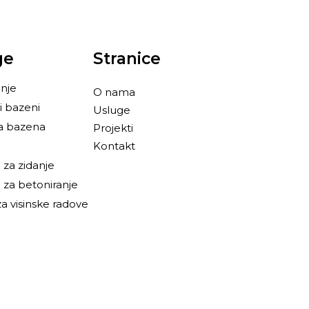
ge
Stranice
nje
O nama
i bazeni
Usluge
a bazena
Projekti
Kontakt
za zidanje
za betoniranje
a visinske radove