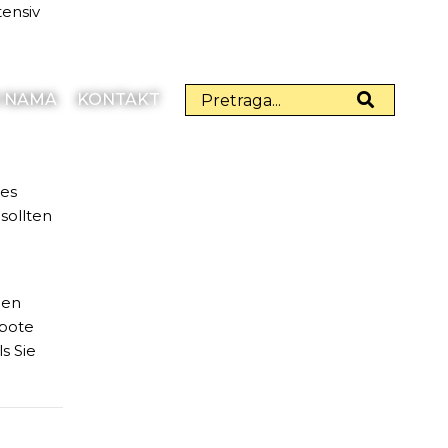
tensiv
 NAMA
KONTAKT
tes
sollten
den
ebote
s Sie