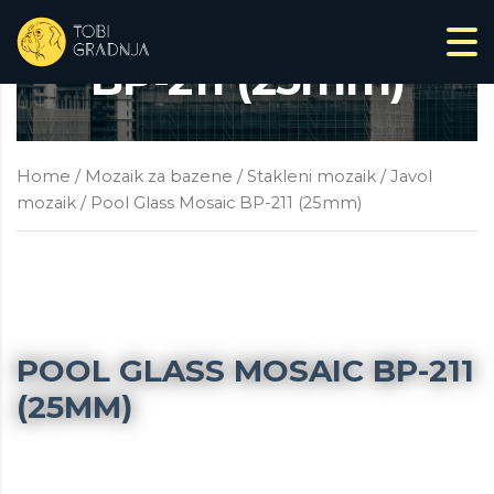
Pool Glass Mosaic
BP-211 (25mm)
Home
/
Mozaik za bazene
/
Stakleni mozaik
/
Javol
mozaik
/ Pool Glass Mosaic BP-211 (25mm)
POOL GLASS MOSAIC BP-211
(25MM)