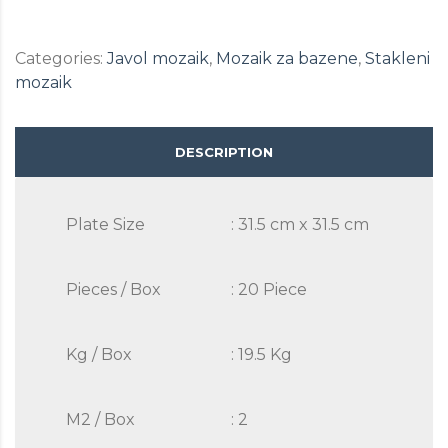
Categories:
Javol mozaik
,
Mozaik za bazene
,
Stakleni
mozaik
DESCRIPTION
Plate Size
: 31.5 cm x 31.5 cm
Pieces / Box
: 20 Piece
Kg / Box
: 19.5 Kg
M2 / Box
: 2