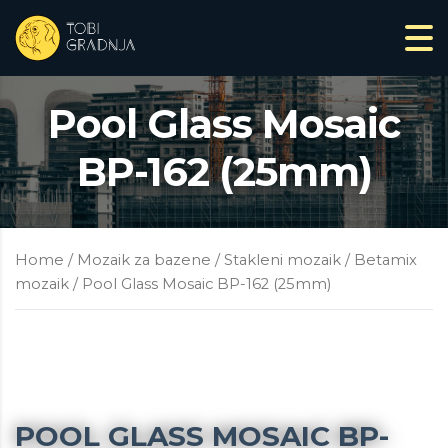
Pool Glass Mosaic
BP-162 (25mm)
Home
/
Mozaik za bazene
/
Stakleni mozaik
/
Betamix
mozaik
/ Pool Glass Mosaic BP-162 (25mm)
POOL GLASS MOSAIC BP-