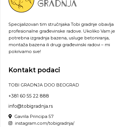
Specijalizovan tim stručnjaka Tobi gradnje obavlja
profesionalne građevinske radove. Ukoliko Vam je
potrebna izgradnja bazena, usluge betoniranja,
montaža bazena ili drugi građevinski radovi – mi
pokrivamo sve!
Kontakt podaci
TOBI GRADNJA DOO BEOGRAD
+381 60 55 22 888
info@tobigradnja.rs
Gavrila Principa 57
instagram.com/tobigradnja/