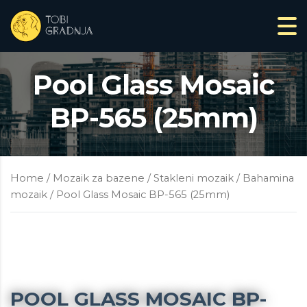
Pool Glass Mosaic
BP-565 (25mm)
Home
/
Mozaik za bazene
/
Stakleni mozaik
/
Bahamina
mozaik
/ Pool Glass Mosaic BP-565 (25mm)
POOL GLASS MOSAIC BP-