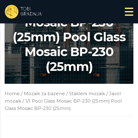
1/1 Pool Glass
Mosaic BP-230
(25mm) Pool Glass
Mosaic BP-230
(25mm)
Home
/
Mozaik za bazene
/
Stakleni mozaik
/
Javol
mozaik
/ 1/1 Pool Glass Mosaic BP-230 (25mm) Pool
Glass Mosaic BP-230 (25mm)