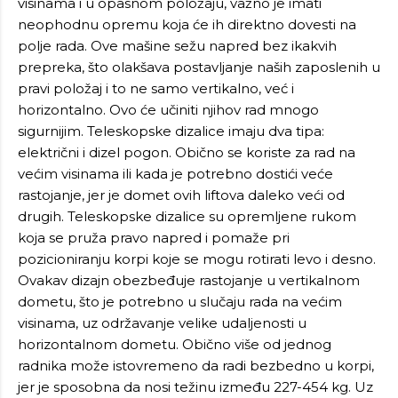
visinama i u opasnom položaju, važno je imati
neophodnu opremu koja će ih direktno dovesti na
polje rada. Ove mašine sežu napred bez ikakvih
prepreka, što olakšava postavljanje naših zaposlenih u
pravi položaj i to ne samo vertikalno, već i
horizontalno. Ovo će učiniti njihov rad mnogo
sigurnijim. Teleskopske dizalice imaju dva tipa:
električni i dizel pogon. Obično se koriste za rad na
većim visinama ili kada je potrebno dostići veće
rastojanje, jer je domet ovih liftova daleko veći od
drugih. Teleskopske dizalice su opremljene rukom
koja se pruža pravo napred i pomaže pri
pozicioniranju korpi koje se mogu rotirati levo i desno.
Ovakav dizajn obezbeđuje rastojanje u vertikalnom
dometu, što je potrebno u slučaju rada na većim
visinama, uz održavanje velike udaljenosti u
horizontalnom dometu. Obično više od jednog
radnika može istovremeno da radi bezbedno u korpi,
jer je sposobna da nosi težinu između 227-454 kg. Uz