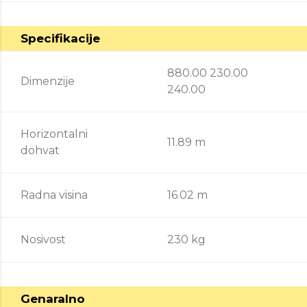
Specifikacije
880.00 230.00
Dimenzije
240.00
Horizontalni
11.89 m
dohvat
Radna visina
16.02 m
Nosivost
230 kg
Genaralno