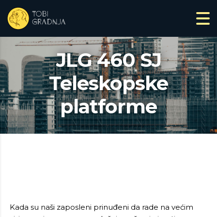
JLG 460 SJ
Teleskopske
platforme
Kada su naši zaposleni prinuđeni da rade na većim