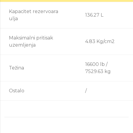
Kapacitet rezervoara
136.27 L
ulja
Maksimalni pritisak
4.83 Kg/cm2
uzemljenja
16600 lb /
Težina
7529.63 kg
Ostalo
/