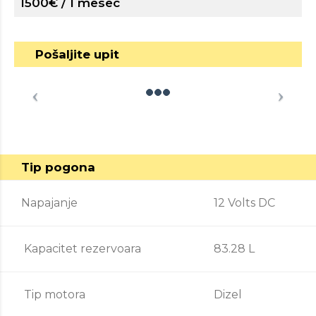
1500€ / 1 mesec
Pošaljite upit
Tip pogona
Napajanje
12 Volts DC
Kapacitet rezervoara
83.28 L
Tip motora
Dizel