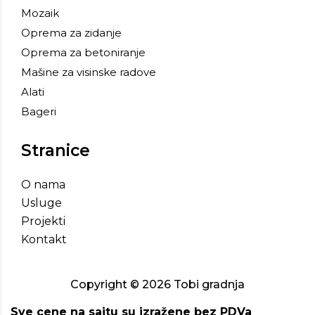
Mozaik
Oprema za zidanje
Oprema za betoniranje
Mašine za visinske radove
Alati
Bageri
Stranice
O nama
Usluge
Projekti
Kontakt
Copyright ©
2026
Tobi gradnja
Sve cene na sajtu su izražene bez PDVa