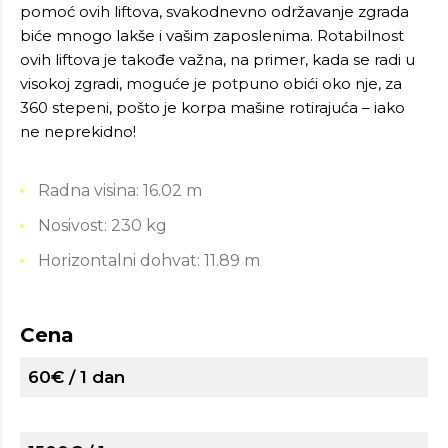
pomoć ovih liftova, svakodnevno održavanje zgrada
biće mnogo lakše i vašim zaposlenima. Rotabilnost
ovih liftova je takođe važna, na primer, kada se radi u
visokoj zgradi, moguće je potpuno obići oko nje, za
360 stepeni, pošto je korpa mašine rotirajuća – iako
ne neprekidno!
Radna visina: 16.02 m
Nosivost: 230 kg
Horizontalni dohvat: 11.89 m
Cena
60€ / 1 dan