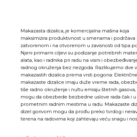
Makazasta dizalica, je komercijalna mašina koja
maksimizira produktivnost u smenama i podržava 
zatvorenom i na otvorenom u zavisnosti od tipa p
Njeni primarni ciljevi su podizanje potrebnih materi
alata, kao i radnika pri radu na visini i obezbeđivanj
radnog okruženja bez nezgoda. Razlikujemo dve v
makazastih dizalica prema vrsti pogona: Električn
makazaste dizalice imaju duže vreme rada, obezb
tiše radno okruženje i nultu emisiju štetnih gasova,
mogu da obezbede bezbedne uslove rada čak i u
prometnim radnim mestima u radu. Makazaste diza
dizel gorivom mogu da prođu preko tvrdog i nera
terena na radovima koji zahtevaju veću snagu i nos