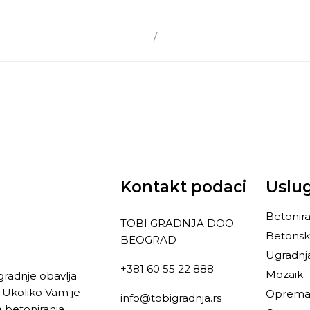
/
Kontakt podaci
Uslu
Betonira
TOBI GRADNJA DOO
Betonsk
BEOGRAD
Ugradnj
+381 60 55 22 888
Mozaik
gradnje obavlja
 Ukoliko Vam je
Oprema 
info@tobigradnja.rs
 betoniranja,