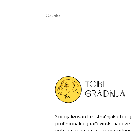
Ostalo
Specijalizovan tim stručnjaka Tobi 
profesionalne građevinske radove.
potrebna izgradnja bazena, usluge