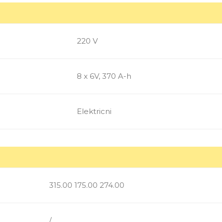
220 V
8 x 6V, 370 A-h
Elektricni
315.00 175.00 274.00
/