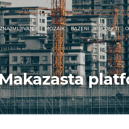
IZNAJMLJIVANJE
MOZAIK
BAZENI
PROJEKTI
O
 Makazasta plat