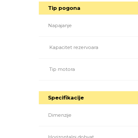
Tip pogona
Napajanje
Kapacitet rezervoara
Tip motora
Specifikacije
Dimenzije
Horizontalni dohvat