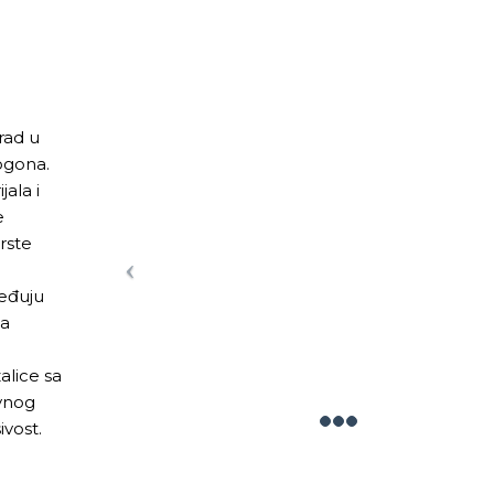
rad u
ogona.
jala i
e
rste
e
eđuju
 a
lice sa
vnog
ivost.