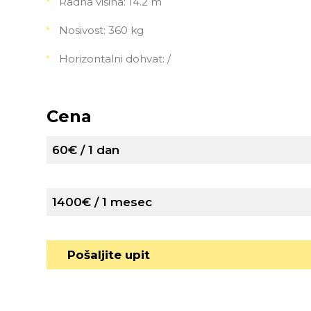
Radna visina: 14.2 m
Nosivost: 360 kg
Horizontalni dohvat: /
Cena
60€ / 1 dan
1400€ / 1 mesec
Pošaljite upit