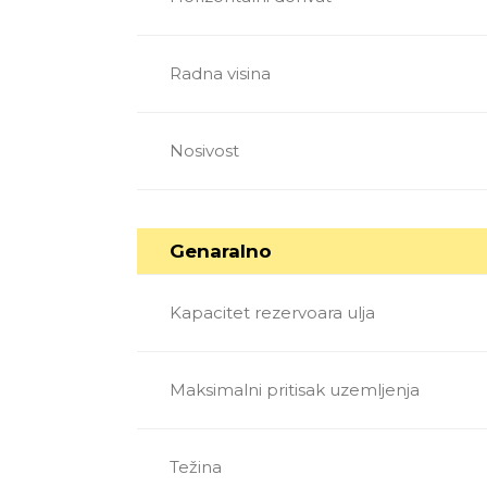
Radna visina
Nosivost
Genaralno
Kapacitet rezervoara ulja
Maksimalni pritisak uzemljenja
Težina