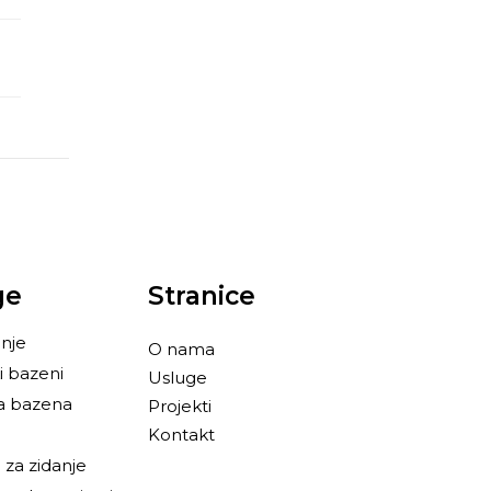
ge
Stranice
nje
O nama
i bazeni
Usluge
a bazena
Projekti
Kontakt
za zidanje