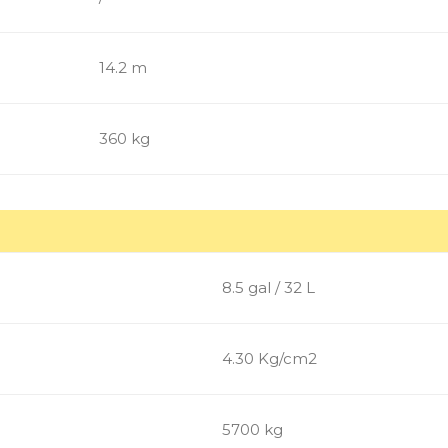
14.2 m
360 kg
8.5 gal / 32 L
4.30 Kg/cm2
5700 kg