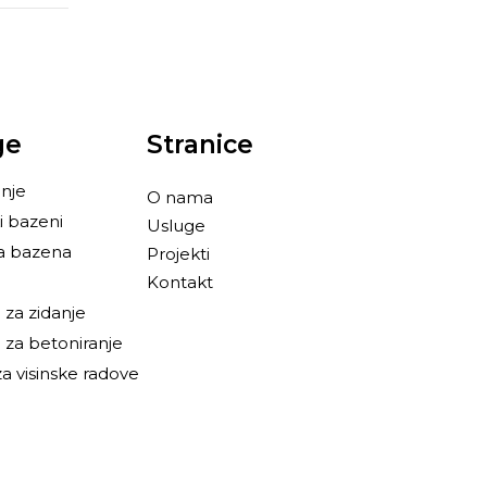
ge
Stranice
nje
O nama
i bazeni
Usluge
a bazena
Projekti
Kontakt
za zidanje
za betoniranje
a visinske radove