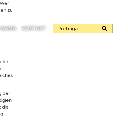
 Wer
nen zu
 NAMA
KONTAKT
eler
n
eiches
g der
logien
 die
ng