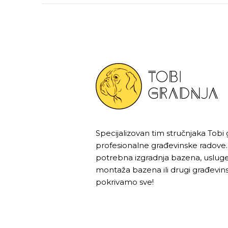
Specijalizovan tim stručnjaka Tobi 
profesionalne građevinske radove.
potrebna izgradnja bazena, usluge
montaža bazena ili drugi građevins
pokrivamo sve!