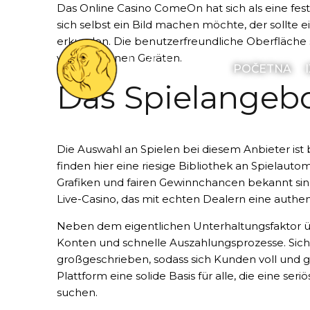
Das Online Casino ComeOn hat sich als eine fes
sich selbst ein Bild machen möchte, der sollte 
erkunden. Die benutzerfreundliche Oberfläche so
verschiedenen Geräten.
POČETNA
Das Spielangeb
Die Auswahl an Spielen bei diesem Anbieter ist
finden hier eine riesige Bibliothek an Spielaut
Grafiken und fairen Gewinnchancen bekannt sin
Live-Casino, das mit echten Dealern eine authe
Neben dem eigentlichen Unterhaltungsfaktor ü
Konten und schnelle Auszahlungsprozesse. Sic
großgeschrieben, sodass sich Kunden voll und gan
Plattform eine solide Basis für alle, die eine s
suchen.