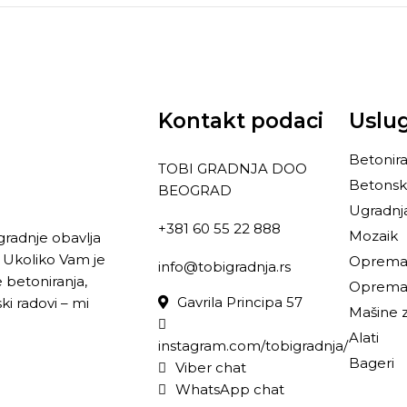
Kontakt podaci
Uslu
Betonira
TOBI GRADNJA DOO
Betonsk
BEOGRAD
Ugradnj
+381 60 55 22 888
Mozaik
gradnje obavlja
 Ukoliko Vam je
Oprema 
info@tobigradnja.rs
 betoniranja,
Oprema 
Gavrila Principa 57
ki radovi – mi
Mašine z
Alati
instagram.com/tobigradnja/
Bageri
Viber chat
WhatsApp chat