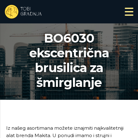
BO6030
ekscentrična
brusilica za
šmirglanje
Iz našeg asortimana možete iznajmiti najkvalitetniji
alat brenda Makita. U ponudi imamo i strujni i