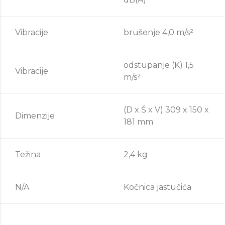
Vibracije
brušenje 4,0 m/s²
odstupanje (K) 1,5
Vibracije
m/s²
(D x Š x V) 309 x 150 x
Dimenzije
181 mm
Težina
2,4 kg
N/A
Kočnica jastučića