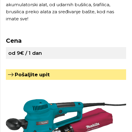
akumulatorski alat, od udarnih bušilica, šrafilica,
brusilica preko alata za sređivanje bašte, kod nas
imate sve!
Cena
od 9€ / 1 dan
Pošaljite upit