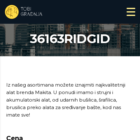
36163RIDGID
Iz našeg asortimana možete iznajmiti najkvalitetniji
alat brenda Makita. U ponudi imamo i strujni i
akumulatorski alat, od udarnih bušilica, šrafilica,
brusilica preko alata za sređivanje bašte, kod nas
imate sve!
Cena