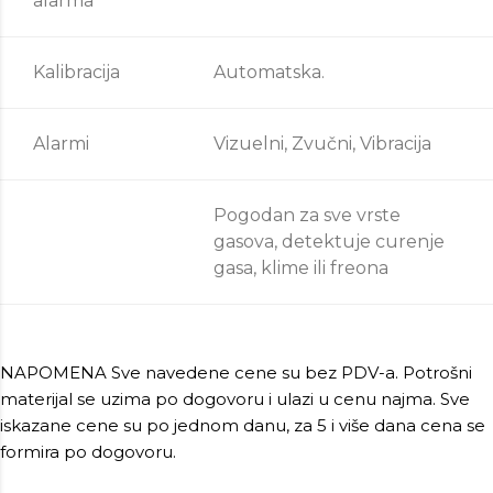
alarma
Kalibracija
Automatska.
Alarmi
Vizuelni, Zvučni, Vibracija
Pogodan za sve vrste
gasova, detektuje curenje
gasa, klime ili freona
NAPOMENA Sve navedene cene su bez PDV-a. Potrošni
materijal se uzima po dogovoru i ulazi u cenu najma. Sve
iskazane cene su po jednom danu, za 5 i više dana cena se
formira po dogovoru.